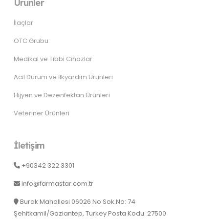
Ürünler
İlaçlar
OTC Grubu
Medikal ve Tıbbi Cihazlar
Acil Durum ve İlkyardım Ürünleri
Hijyen ve Dezenfektan Ürünleri
Veteriner Ürünleri
İletişim
+90342 322 3301
info@farmastar.com.tr
Burak Mahallesi 06026 No Sok.No: 74
Şehitkamil/Gaziantep, Turkey Posta Kodu: 27500